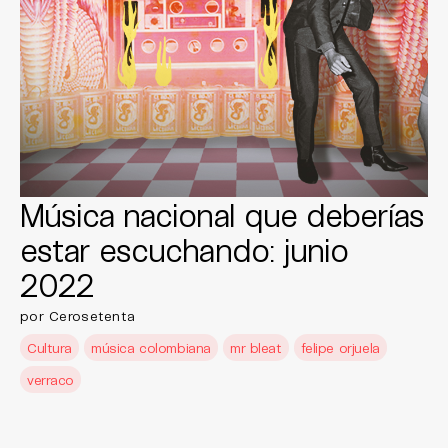
Música nacional que deberías
estar escuchando: junio
2022
por Cerosetenta
Cultura
música colombiana
mr bleat
felipe orjuela
verraco