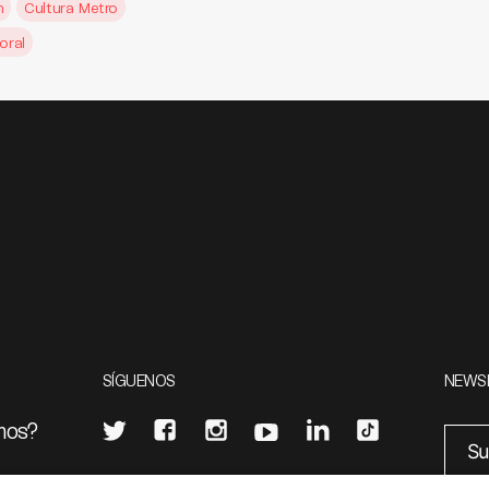
n
Cultura Metro
oral
SÍGUENOS
NEWS
mos?