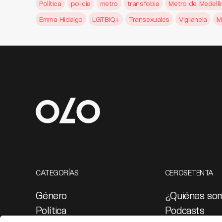
Política
policía
metro
transfobia
Metro de Medellí
Emma Hidalgo
LGTBIQ+
Transexuales
Vigilancia
M
CATEGORÍAS
CEROSETENTA
Género
¿Quiénes so
Política
Podcasts