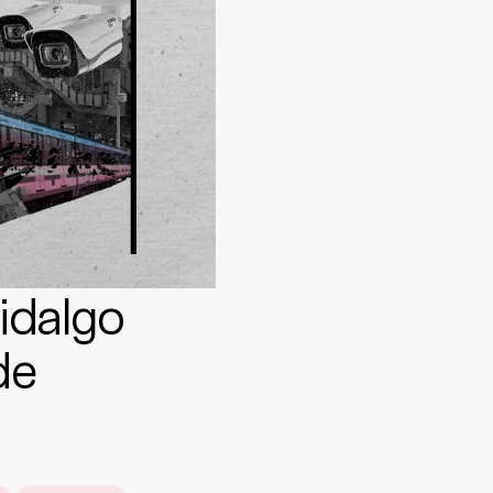
idalgo
de