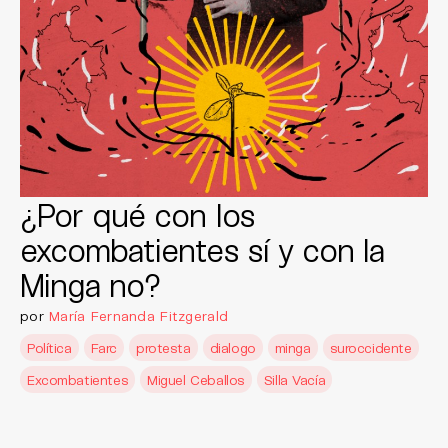
¿Por qué con los
excombatientes sí y con la
Minga no?
por
María Fernanda Fitzgerald
Política
Farc
protesta
dialogo
minga
suroccidente
Excombatientes
Miguel Ceballos
Silla Vacía