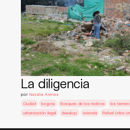
La diligencia
por
Natalia Arenas
Ciudad
bogota
Bosques de los molinos
los tierrer
urbanización ilegal
desalojo
vivienda
Rafael Uribe Ur