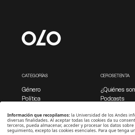
CATEGORÍAS
CEROSETENTA
Género
¿Quiénes so
Política
Podcasts
Cultura
Ediciones esp
Medio ambiente
Proyectos 07
Medios y periodismo
Ciudad