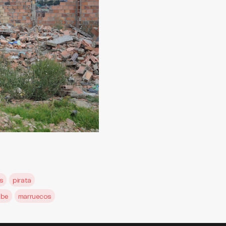
os
pirata
ibe
marruecos