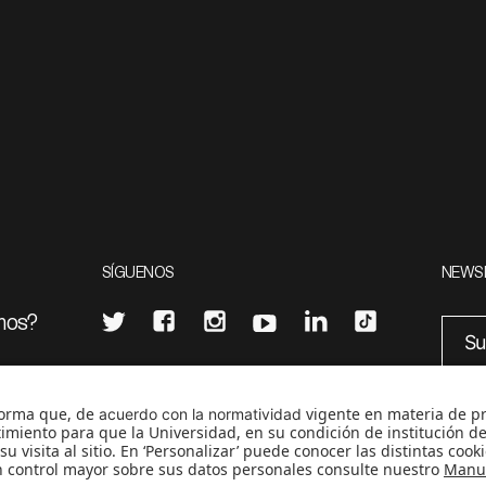
SÍGUENOS
NEWS
mos?
¿Quieres escribir en 070?
eciales
0
CONTÁCTANOS
cerosetenta@uniandes.edu.co