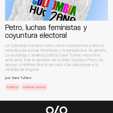
Petro, luchas feministas y
coyuntura electoral
La Colombia Humana, como otros movimientos políticos,
reivindica las luchas feministas y la perspectiva de género.
La socióloga y analista política Sara Tufano reacciona
ante esto, tras la decisión de su líder, Gustavo Petro, de
apoyar a Hollman Morris de cara a las elecciones a la
Alcaldía de Bogotá.
por Sara Tufano
Política
Hollman Morris