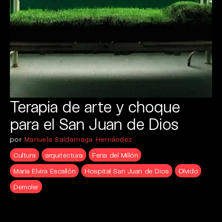
Terapia de arte y choque
para el San Juan de Dios
por
Manuela Saldarriaga Hernández
Cultura
arquitectura
Feria del Millón
Maria Elvira Escallón
Hospital San Juan de Dios
Olvido
Demoler