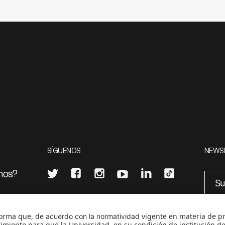
SÍGUENOS
NEWS
mos?
¿Quieres escribir en 070?
eciales
0
CONTÁCTANOS