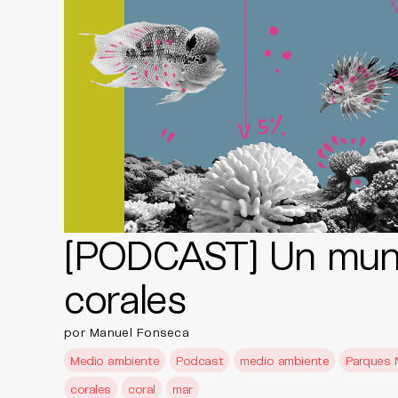
[PODCAST] Un mun
corales
por Manuel Fonseca
Medio ambiente
Podcast
medio ambiente
Parques 
corales
coral
mar