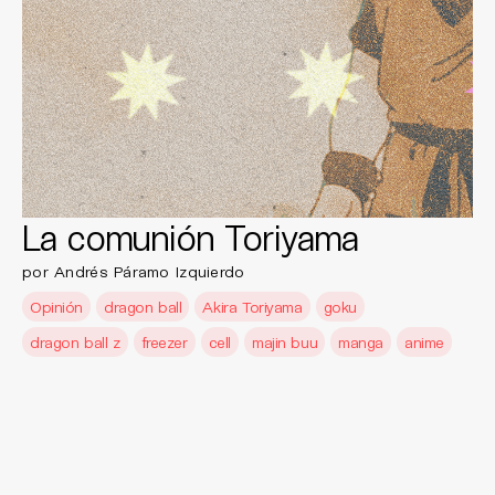
La comunión Toriyama
por Andrés Páramo Izquierdo
Opinión
dragon ball
Akira Toriyama
goku
dragon ball z
freezer
cell
majin buu
manga
anime