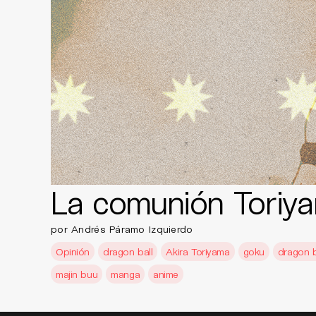
La comunión Toriy
por Andrés Páramo Izquierdo
Opinión
dragon ball
Akira Toriyama
goku
dragon b
majin buu
manga
anime