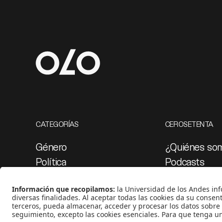
CATEGORÍAS
CEROSETENTA
Género
¿Quiénes so
Política
Podcasts
Cultura
Ediciones esp
Medio ambiente
Proyectos 07
Medios y periodismo
Ciudad