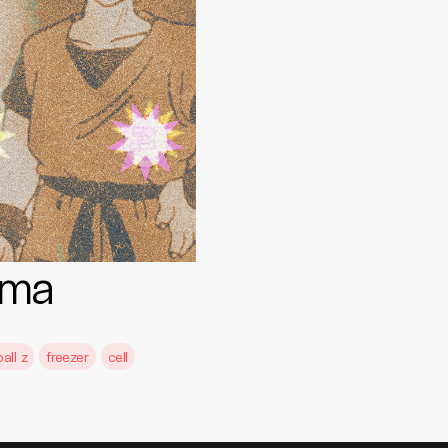
ama
all z
freezer
cell