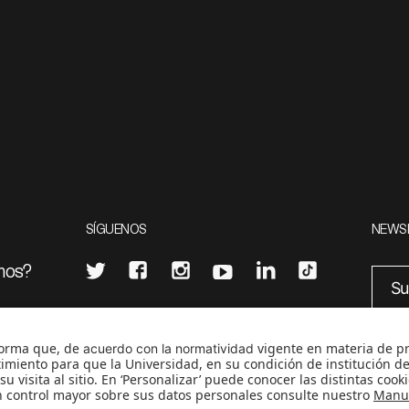
SÍGUENOS
NEWS
mos?
¿Quieres escribir en 070?
eciales
0
CONTÁCTANOS
cerosetenta@uniandes.edu.co