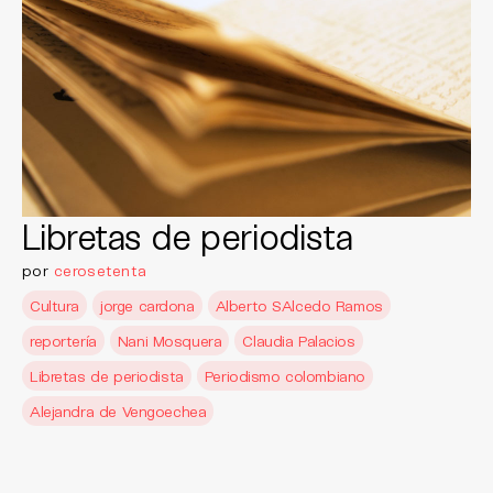
Libretas de periodista
por
cerosetenta
Cultura
jorge cardona
Alberto SAlcedo Ramos
reportería
Nani Mosquera
Claudia Palacios
Libretas de periodista
Periodismo colombiano
Alejandra de Vengoechea