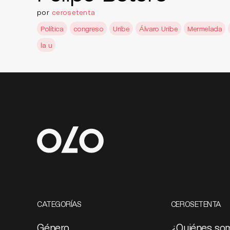
por
cerosetenta
Política
congreso
Uribe
Álvaro Uribe
Mermelada
la u
CATEGORÍAS
CEROSETENTA
Género
¿Quiénes so