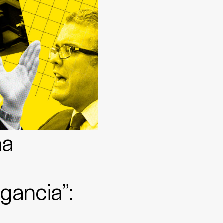
na
gancia”: