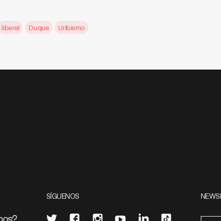
liberal
Duque
Uribismo
SÍGUENOS
NEWS
mos?