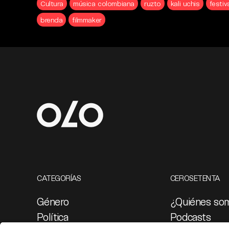
Cultura
música colombiana
ruzto
kali uchis
festiv
brenda
filmmaker
CATEGORÍAS
CEROSETENTA
Género
¿Quiénes so
Política
Podcasts