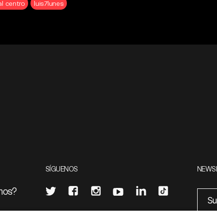
al centro
luis7lunes
SÍGUENOS
NEWS
mos?