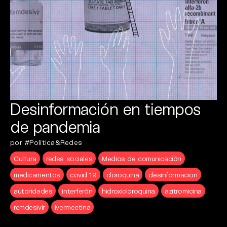
Desinformación en tiempos
de pandemia
por #Política&Redes
Cultura
redes sociales
Medios de comunicación
medicamentos
covid 19
cloroquina
desinformacion
autoridades
interferón
hidroxicloroquina
azitromicina
remdesivir
ivermectina