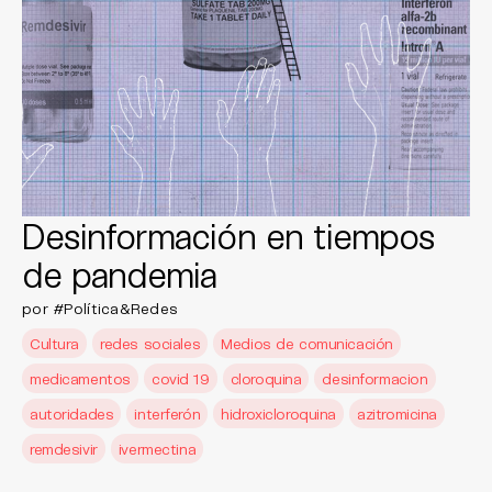
Desinformación en tiempos
de pandemia
por #Política&Redes
Cultura
redes sociales
Medios de comunicación
medicamentos
covid 19
cloroquina
desinformacion
autoridades
interferón
hidroxicloroquina
azitromicina
remdesivir
ivermectina