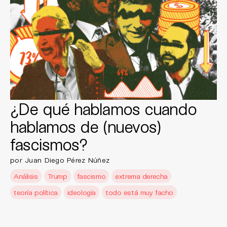
¿De qué hablamos cuando
hablamos de (nuevos)
fascismos?
por Juan Diego Pérez Núñez
Análisis
Trump
fascismo
extrema derecha
teoría política
ideología
todo está muy facho