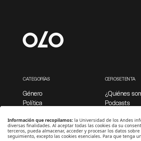
CATEGORÍAS
CEROSETENTA
Género
¿Quiénes so
Política
Podcasts
Cultura
Ediciones esp
Medio ambiente
Proyectos 07
Medios y periodismo
Ciudad