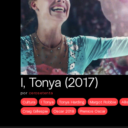
I, Tonya (2017)
por
cerosetenta
Cultura
I Tonya
Tonya Harding
Margot Robbie
All
Craig Gillespie
Oscar 2018
Premios Oscar