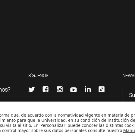
SÍGUENOS
NEWS
mos?
¿Quieres escribir en 070?
eciales
0
CONTÁCTANOS
cerosetenta@uniandes.edu.co