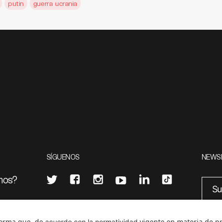
putin
guerra ucrania
SÍGUENOS
NEWS
mos?
¿Quieres escribir en 070?
eciales