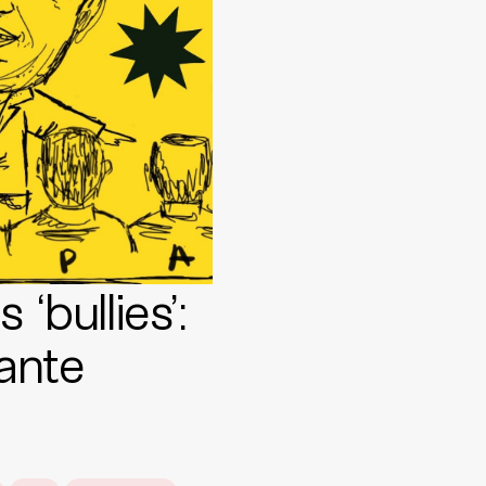
 ‘bullies’:
 ante