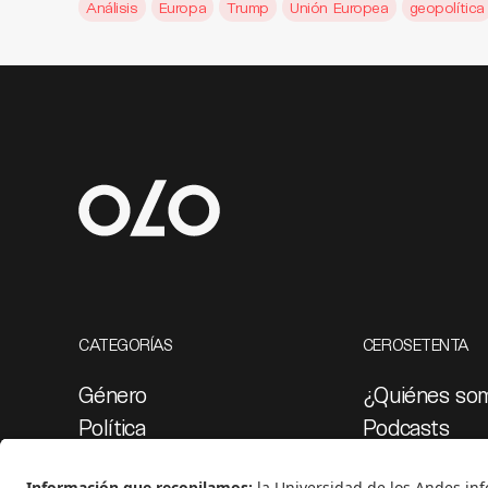
Análisis
Europa
Trump
Unión Europea
geopolítica
CATEGORÍAS
CEROSETENTA
Género
¿Quiénes so
Política
Podcasts
Cultura
Ediciones esp