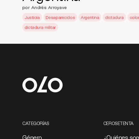
por Andrés Arroyave
Justicia
Desaparecidos
Argentina
dictadura
colo
dictadura militar
CATEGORÍAS
CEROSETENTA
Género
¿Quiénes so