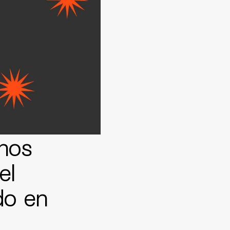
nos
el
do en