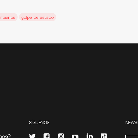
mbianos
golpe de estado
SÍGUENOS
NEWS
mos?