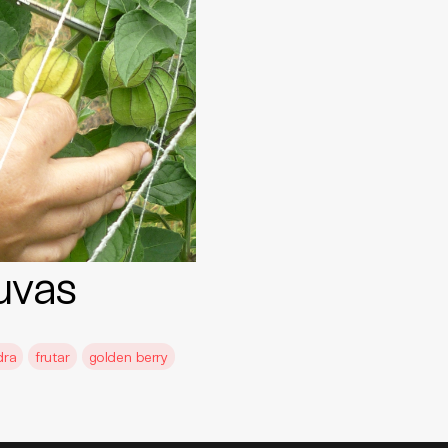
uvas
dra
frutar
golden berry