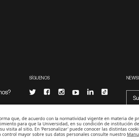
SÍGUENOS
NEWS
mos?
¿Quieres escribir en 070?
eciales
0
CONTÁCTANOS
cerosetenta@uniandes.edu.co