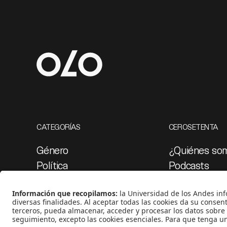
CATEGORÍAS
CEROSETENTA
Género
¿Quiénes so
Política
Podcasts
Cultura
Ediciones esp
Medio ambiente
Proyectos 07
Medios y periodismo
Ciudad