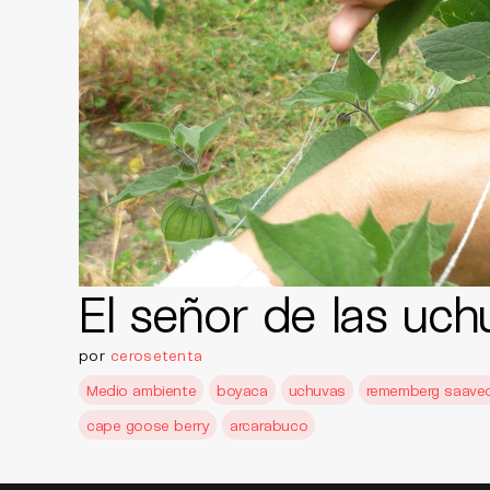
El señor de las uch
por
cerosetenta
Medio ambiente
boyaca
uchuvas
rememberg saave
cape goose berry
arcarabuco