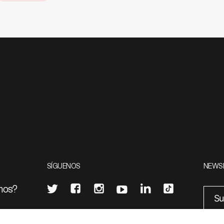
SÍGUENOS
NEWS
mos?
¿Quieres escribir en 070?
eciales