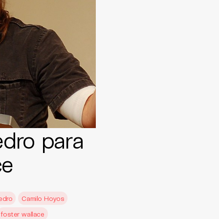
dro para
ce
edro
Camilo Hoyos
foster wallace