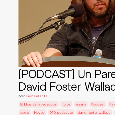
[PODCAST] Un Pare
David Foster Walla
por
cerosetenta
El blog de la redacción
libros
reseña
Podcast
Par
audio
Hoyos
070 podcasts
david foster wallace