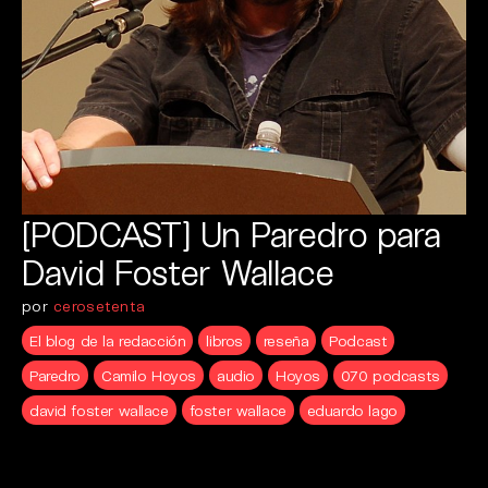
[PODCAST] Un Paredro para
David Foster Wallace
por
cerosetenta
El blog de la redacción
libros
reseña
Podcast
Paredro
Camilo Hoyos
audio
Hoyos
070 podcasts
david foster wallace
foster wallace
eduardo lago