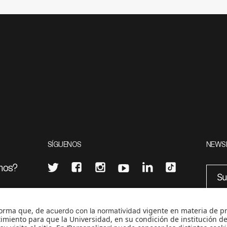
SÍGUENOS
NEWS
mos?
¿Quieres escribir en 070?
eciales
0
CONTÁCTANOS