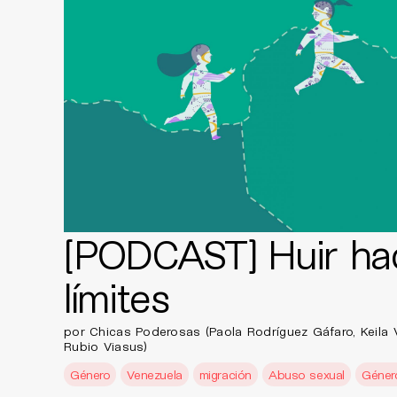
[PODCAST] Huir hac
límites
por Chicas Poderosas (Paola Rodríguez Gáfaro, Keila 
Rubio Viasus)
Género
Venezuela
migración
Abuso sexual
Géner