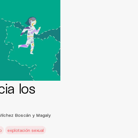
ia los
Vilchez Boscán y Magaly
o
explotación sexual