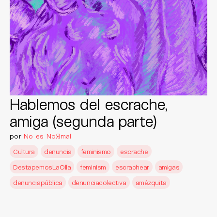
Hablemos del escrache,
amiga (segunda parte)
por
No es NoЯmal
Cultura
denuncia
feminismo
escrache
DestapemosLaOlla
feminism
escrachear
amigas
denunciapública
denunciacolectiva
amézquita