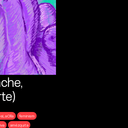
che,
te)
sLaOlla
feminism
iva
amézquita