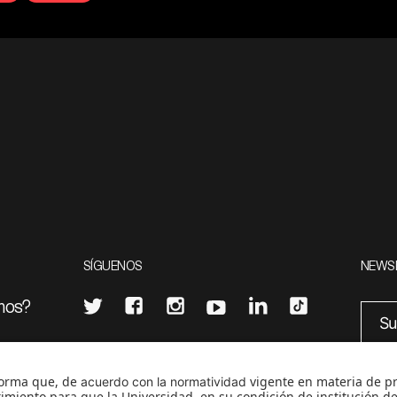
SÍGUENOS
NEWS
mos?
¿Quieres escribir en 070?
eciales
0
CONTÁCTANOS