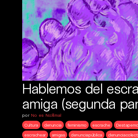
Hablemos del escra
amiga (segunda par
por
No es NoЯmal
Cultura
denuncia
feminismo
escrache
Destapemo
escrachear
amigas
denunciapública
denunciacolect