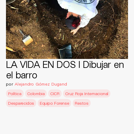
LA VIDA EN DOS I Dibujar en
el barro
por
Alejandro Gómez Dugand
Política
Colombia
CICR
Cruz Roja Internacional
Desparecidos
Equipo Forense
Restos