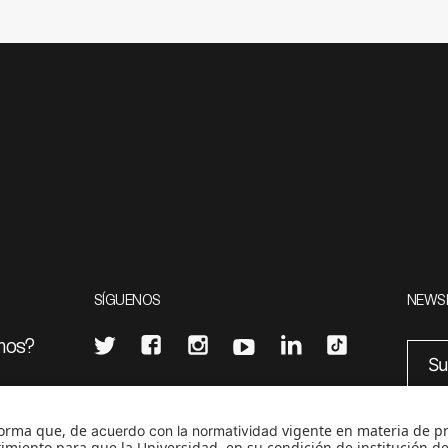
SÍGUENOS
NEWS
mos?
¿Quieres escribir en 070?
eciales
0
CONTÁCTANOS