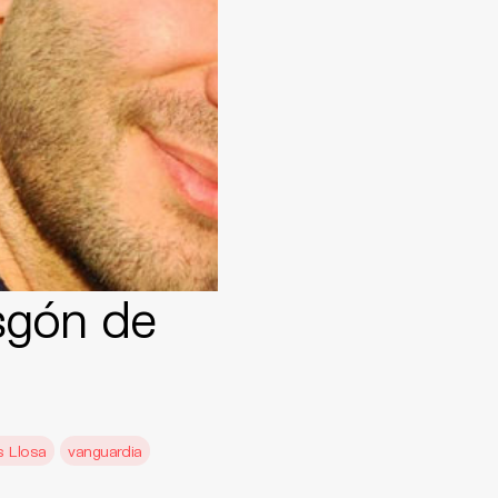
isgón de
s Llosa
vanguardia