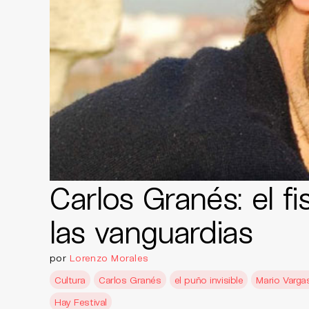
Carlos Granés: el f
las vanguardias
por
Lorenzo Morales
Cultura
Carlos Granés
el puño invisible
Mario Varga
Hay Festival