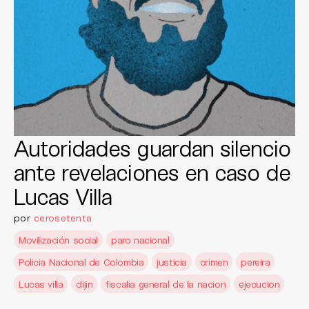
Autoridades guardan silencio
ante revelaciones en caso de
Lucas Villa
por
cerosetenta
Movilización social
paro nacional
Policia Nacional de Colombia
justicia
crimen
pereira
Lucas villa
dijin
fiscalia general de la nacion
ejecucion