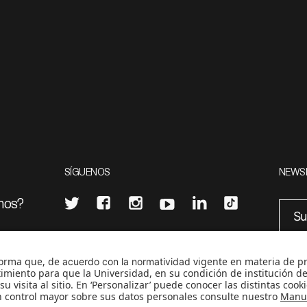
SÍGUENOS
NEWS
mos?
¿Quieres escribir en 070?
eciales
0
CONTÁCTANOS
cerosetenta@uniandes.edu.co