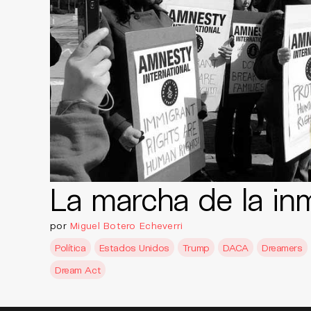
La marcha de la in
por
Miguel Botero Echeverri
Política
Estados Unidos
Trump
DACA
Dreamers
Dream Act