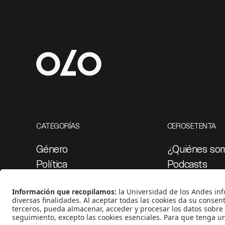
CATEGORÍAS
CEROSETENTA
Género
¿Quiénes so
Política
Podcasts
Cultura
Ediciones esp
Medio ambiente
Proyectos 07
Medios y periodismo
Ciudad