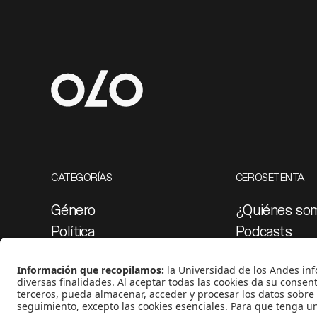
CATEGORÍAS
CEROSETENTA
Género
¿Quiénes so
Política
Podcasts
Cultura
Ediciones esp
Medio ambiente
Proyectos 07
Medios y periodismo
Ciudad