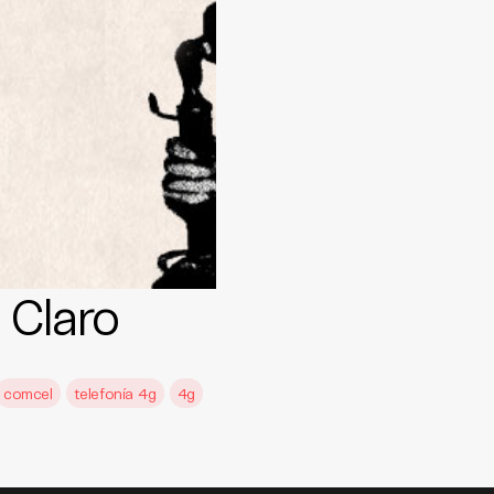
 Claro
comcel
telefonía 4g
4g