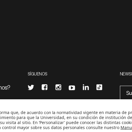
SÍGUENOS
NEWS
mos?
¿Quieres escribir en 070?
eciales
0
CONTÁCTANOS
cerosetenta@uniandes.edu.co