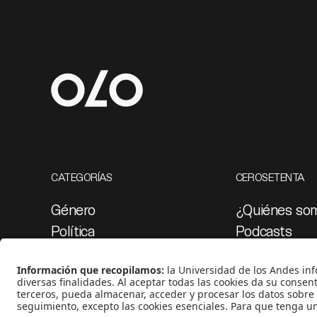
CATEGORÍAS
CEROSETENTA
Género
¿Quiénes so
Política
Podcasts
Cultura
Ediciones esp
Medio ambiente
Proyectos 07
Medios y periodismo
Ciudad