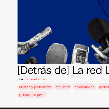
[Detrás de] La red
por
cerosetenta
Medios y periodismo
red latam
colaboración
period
periodismo joven