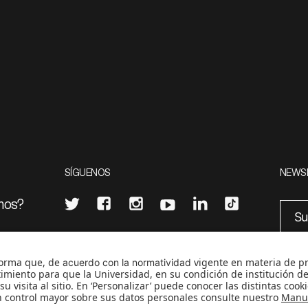
SÍGUENOS
NEWS
mos?
¿Quieres escribir en 070?
eciales
0
CONTÁCTANOS
cerosetenta@uniandes.edu.co