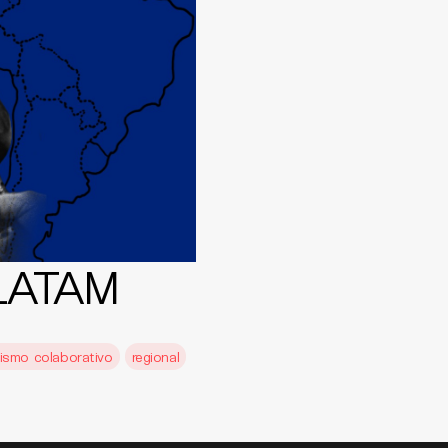
 LATAM
ismo colaborativo
regional