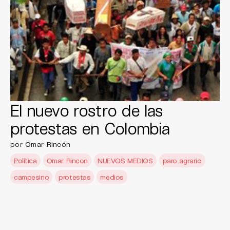
El nuevo rostro de las
protestas en Colombia
por Omar Rincón
Política
Omar Rincon
NUEVOS MEDIOS
paro agrario
campesino
protestas
medios