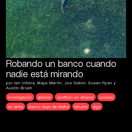
Robando un banco cuando
nadie está mirando
por Ian Urbina, Maya Martin, Joe Galvin, Susan Ryan y
Austin Brush
Investigación
altamar
conflicto en altamar
océano
sri lanka
Banco Saya de Malha
tiburón
alga