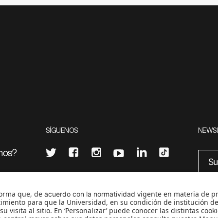
SÍGUENOS
NEWS
mos?
¿Quieres escribir en 070?
eciales
0
CONTÁCTANOS
cerosetenta@uniandes.edu.co