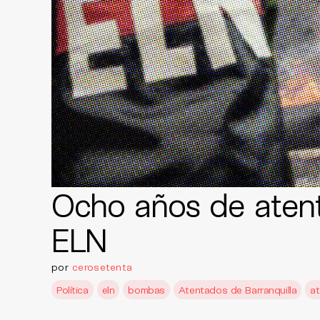
Ocho años de aten
ELN
por
cerosetenta
Política
eln
bombas
Atentados de Barranquilla
a