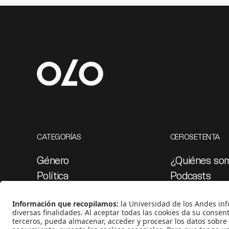
CATEGORÍAS
CEROSETENTA
Género
¿Quiénes so
Política
Podcasts
Cultura
Ediciones esp
Medio ambiente
Proyectos 07
Medios y periodismo