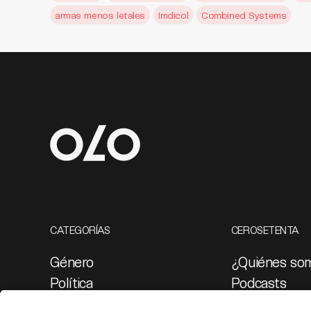
armas menos letales
Imdicol
Combined Systems
CATEGORÍAS
CEROSETENTA
Género
¿Quiénes so
Política
Podcasts
Cultura
Ediciones esp