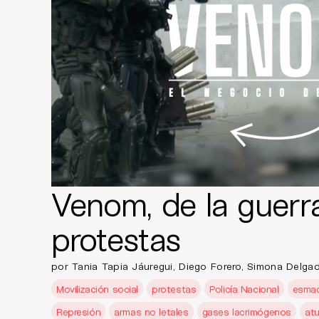
Venom, de la guerra
protestas
por Tania Tapia Jáuregui, Diego Forero, Simona Delga
Movilización social
protestas
Policía Nacional
esma
Represión
armas no letales
gases lacrimógenos
atu