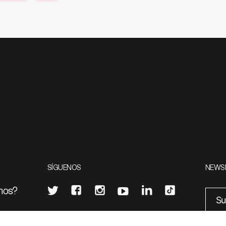
SÍGUENOS
NEWS
mos?
¿Quieres escribir en 070?
eciales