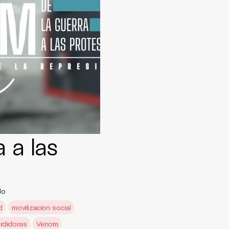
 a las
do
d
movilizacion social
rdidoras
Venom