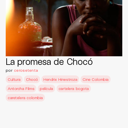
La promesa de Chocó
por
cerosetenta
Cultura
Chocó
Hendrix Hinestroza
Cine Colombia
Antorcha Films
película
cartelera bogota
caretelera colombia