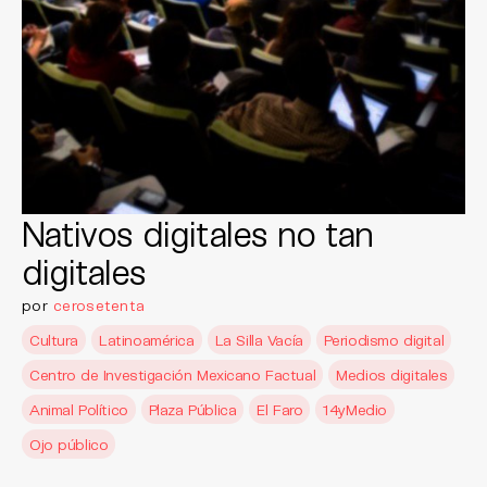
Nativos digitales no tan
digitales
por
cerosetenta
Cultura
Latinoamérica
La Silla Vacía
Periodismo digital
Centro de Investigación Mexicano Factual
Medios digitales
Animal Político
Plaza Pública
El Faro
14yMedio
Ojo público