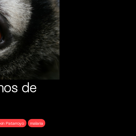
nos de
kin Patarroyo
malaria