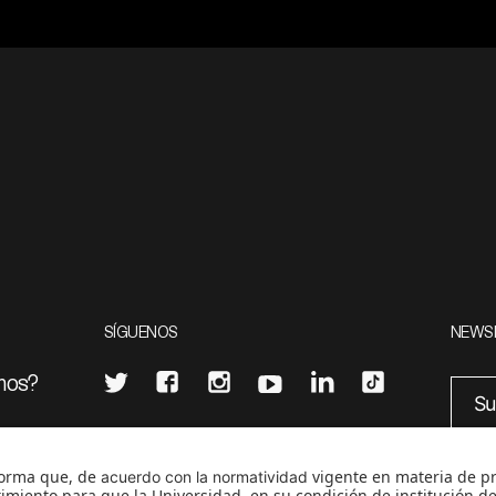
SÍGUENOS
NEWS
mos?
¿Quieres escribir en 070?
eciales
0
CONTÁCTANOS