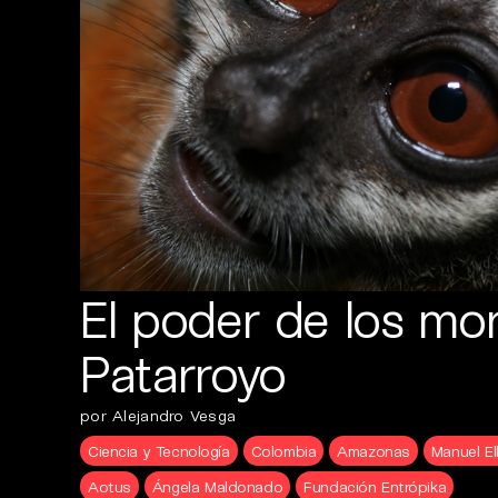
El poder de los mo
Patarroyo
por Alejandro Vesga
Ciencia y Tecnología
Colombia
Amazonas
Manuel El
Aotus
Ángela Maldonado
Fundación Entrópika