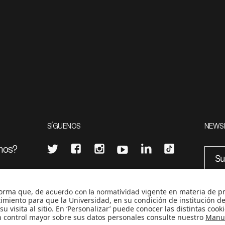
SÍGUENOS
NEWS
mos?
¿Quieres escribir en 070?
eciales
0
CONTÁCTANOS
cerosetenta@uniandes.edu.co