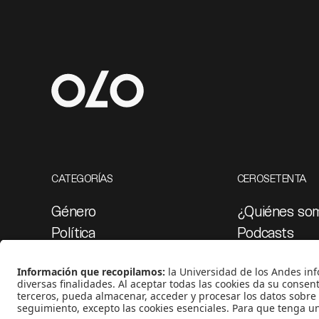
CATEGORÍAS
CEROSETENTA
Género
¿Quiénes so
Política
Podcasts
Cultura
Ediciones esp
Medio ambiente
Proyectos 07
Medios y periodismo
Ciudad