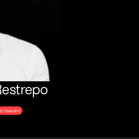
Restrepo
El Paredón