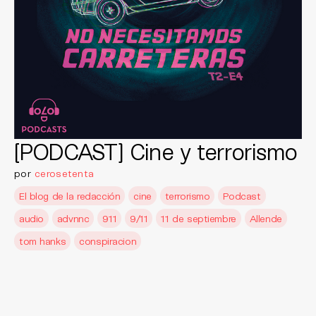
[PODCAST] Cine y terrorismo
por
cerosetenta
El blog de la redacción
cine
terrorismo
Podcast
audio
advnnc
911
9/11
11 de septiembre
Allende
tom hanks
conspiracion