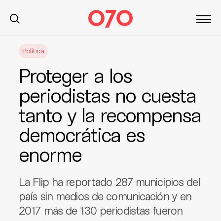
S
Política
k
i
Proteger a los
p
t
periodistas no cuesta
o
tanto y la recompensa
c
o
democrática es
n
t
enorme
e
n
La Flip ha reportado 287 municipios del
t
país sin medios de comunicación y en
2017 más de 130 periodistas fueron