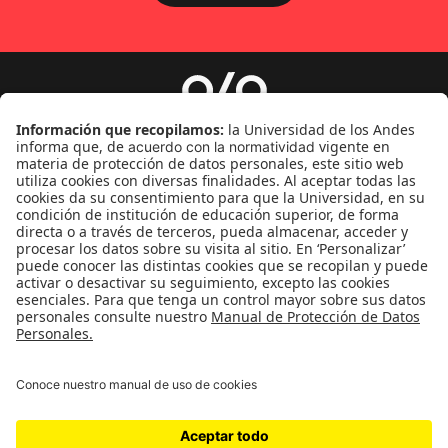
Género
Política
Cultura
Medio ambiente
Medios y periodismo
Ciudad
Movilización social