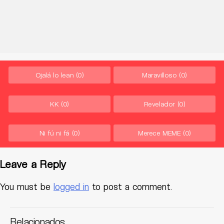
Ojalá lo lean
(0)
Maravilloso
(0)
KK
(0)
Revelador
(0)
Ni fú ni fá
(0)
Merece MEME
(0)
Leave a Reply
You must be
logged in
to post a comment.
Relacionados