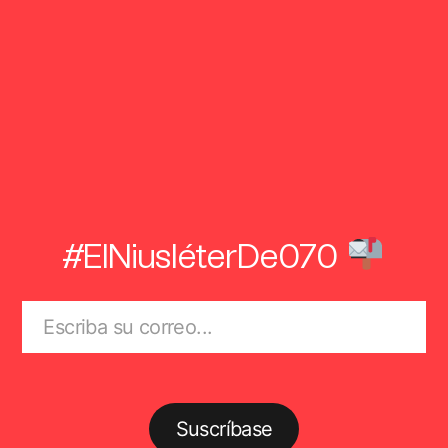
#ElNiusléterDe070
Suscríbase