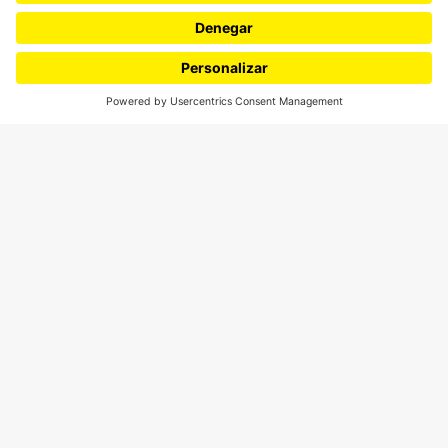
¿Quiénes somos?
Podcasts
Ediciones especiales
Proyectos 070
SÍGUENOS
¿Quieres escribir en 070?
CONTÁCTANOS
cerosetenta@uniandes.edu.co
BOGOTÁ, COLOMBIA