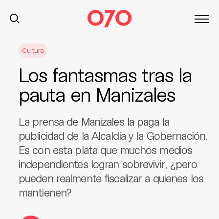
S
Cultura
k
i
Los fantasmas tras la
p
t
pauta en Manizales
o
c
La prensa de Manizales la paga la
o
n
publicidad de la Alcaldía y la Gobernación.
t
Es con esta plata que muchos medios
e
independientes logran sobrevivir, ¿pero
n
pueden realmente fiscalizar a quienes los
t
mantienen?