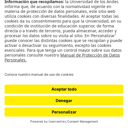
periodista y no otro, o algún otro tipo de
justificación.
Para el gobernador de Caldas, Guido Echeverri, del
movimiento ‘Caldas territorio de oportunidades’ y
elegido con el respaldo del Partido de la U y
Cambio Radical, la pauta oficial debe tener un
“gran sentido democrático” para mantener
informada a la ciudadanía de las acciones del
gobierno y para financiar a diversidad de medios y
periodistas sin condicionamientos.
“Sobre todo nos interesa mucho que esta
contratación se haga con medios independientes
porque consideramos que esos medios no están
permeados por los grandes grupos empresariales o
grandes corporaciones (…) Nos interesa que estos
medios subsistan. Normalmente esos medios
independientes están manejados por periodistas