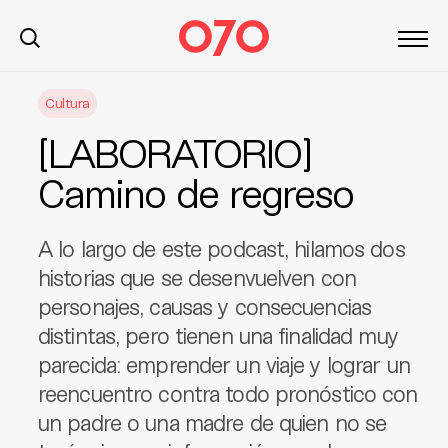
S
Cultura
k
i
[LABORATORIO]
p
t
Camino de regreso
o
c
A lo largo de este podcast, hilamos dos
o
n
historias que se desenvuelven con
t
personajes, causas y consecuencias
e
distintas, pero tienen una finalidad muy
n
parecida: emprender un viaje y lograr un
t
reencuentro contra todo pronóstico con
un padre o una madre de quien no se