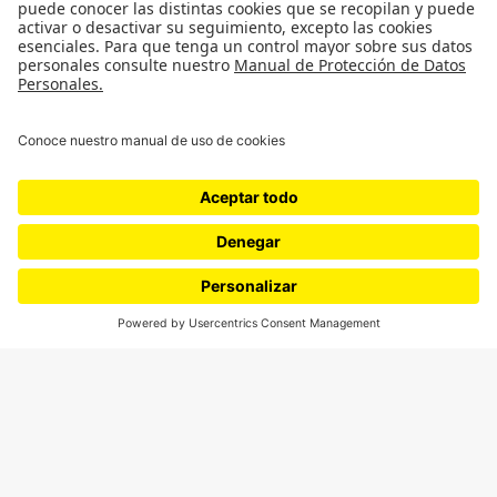
¿Quieres escribir en 070?
CONTÁCTANOS
cerosetenta@uniandes.edu.co
BOGOTÁ, COLOMBIA
NEWSLETTER
Suscríbase