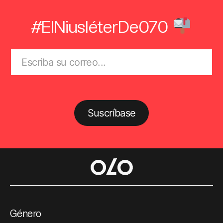
#ElNiusléterDe070
Suscríbase
Género