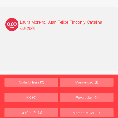
Laura Moreno, Juan Felipe Rincón y Catalina
Jukopila
Ojalá lo lean
(0)
Maravilloso
(1)
KK
(0)
Revelador
(0)
Ni fú ni fá
(0)
Merece MEME
(0)