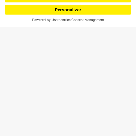
Ediciones especiales
Proyectos 070
SÍGUENOS
¿Quieres escribir en 070?
CONTÁCTANOS
cerosetenta@uniandes.edu.co
BOGOTÁ, COLOMBIA
NEWSLETTER