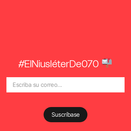
#ElNiusléterDe070
Suscríbase