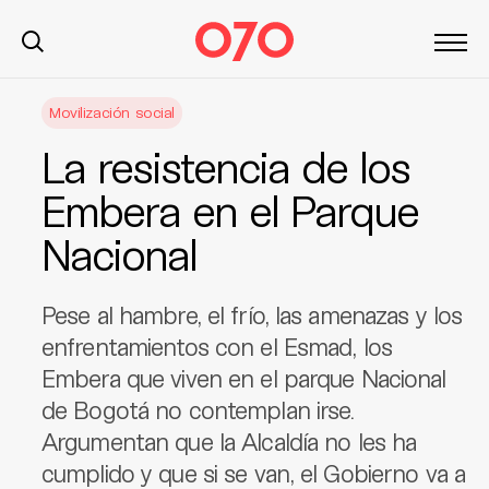
S
Movilización social
k
i
La resistencia de los
p
t
Embera en el Parque
o
Nacional
c
o
n
Pese al hambre, el frío, las amenazas y los
t
enfrentamientos con el Esmad, los
e
Embera que viven en el parque Nacional
n
t
de Bogotá no contemplan irse.
Argumentan que la Alcaldía no les ha
cumplido y que si se van, el Gobierno va a