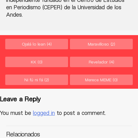
en Periodismo (CEPER) de la Universidad de los
Andes.
Ojalá lo lean
(4)
Maravilloso
(2)
KK
(0)
Revelador
(4)
Ni fú ni fá
(2)
Merece MEME
(0)
Leave a Reply
You must be
logged in
to post a comment.
Relacionados