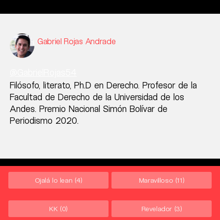
Gabriel Rojas Andrade
@GabrielRojas54
Filósofo, literato, Ph.D en Derecho. Profesor de la
Facultad de Derecho de la Universidad de los
Andes. Premio Nacional Simón Bolívar de
Periodismo 2020.
Ojalá lo lean
(4)
Maravilloso
(11)
KK
(0)
Revelador
(3)