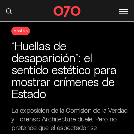
S
Análisis
k
i
“Huellas de
p
t
desaparición”: el
o
sentido estético para
c
o
mostrar crímenes de
n
t
Estado
e
n
La exposición de la Comisión de la Verdad
t
y Forensic Architecture duele. Pero no
pretende que el espectador se