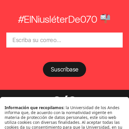
#ElNiusléterDe070
Suscríbase
Género