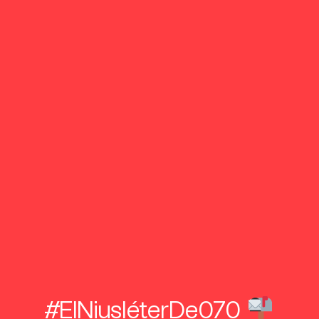
#ElNiusléterDe070