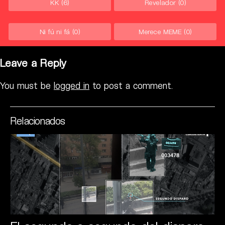
KK
(6)
Revelador
(0)
Ni fú ni fá
(0)
Merece MEME
(0)
Leave a Reply
You must be
logged in
to post a comment.
Relacionados