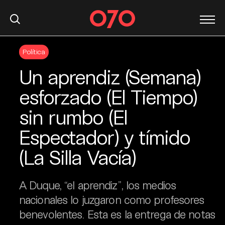
S
Política
k
i
Un aprendiz (Semana)
p
t
esforzado (El Tiempo)
o
sin rumbo (El
c
o
Espectador) y tímido
n
t
(La Silla Vacía)
e
n
A Duque, “el aprendiz”, los medios
t
nacionales lo juzgaron como profesores
benevolentes. Esta es la entrega de notas