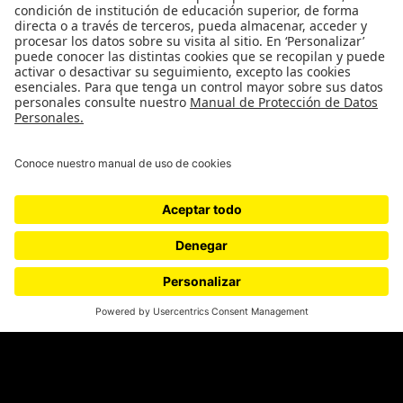
Medio ambiente
Medios y periodismo
Ciudad
Movilización social
¿Quiénes somos?
Podcasts
Ediciones especiales
Proyectos 070
SÍGUENOS