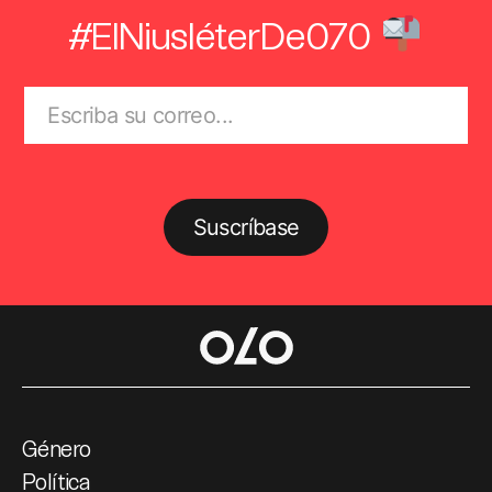
#ElNiusléterDe070
Suscríbase
Género
Política