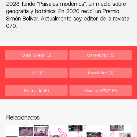
2023 fundé “Paisajes modernos”, un medio sobre
geografía y botánica. En 2020 recibí un Premio
Simón Bolívar. Actualmente soy editor de la revista
070.
Ojalá lo lean
(0)
Maravilloso
(0)
KK
(0)
Revelador
(0)
Ni fú ni fá
(0)
Merece MEME
(0)
Relacionados