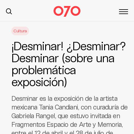
S
Cultura
k
i
¡Desminar! ¿Desminar?
p
t
Desminar (sobre una
o
problemática
c
o
exposición)
n
t
e
Desminar es la exposición de la artista
n
mexicana Tania Candiani, con curaduría de
t
Gabriela Rangel, que estuvo invitada en
Fragmentos Espacio de Arte y Memoria,
entre el 12 de abril y el 28 de julio de