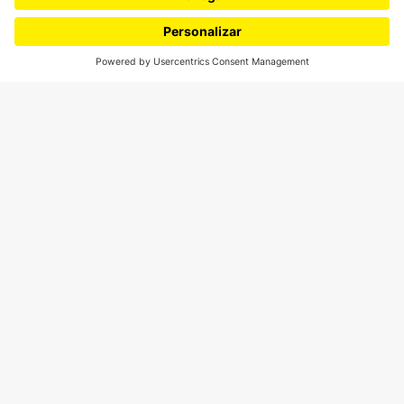
¿Quieres escribir en 070?
CONTÁCTANOS
cerosetenta@uniandes.edu.co
BOGOTÁ, COLOMBIA
NEWSLETTER
Suscríbase