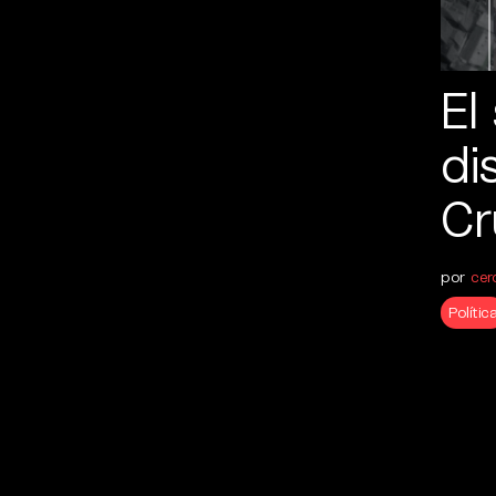
El
di
Cr
por
cer
Polític