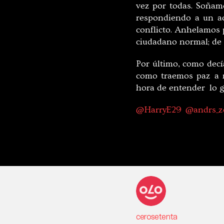
vez por todas. Soñamo
respondiendo a un acu
conflicto. Anhelamos p
ciudadano normal; de 
Por último, como dec
como traemos paz a n
hora de entender lo g
@
HarryE29
@
andrs_z
cerosetenta