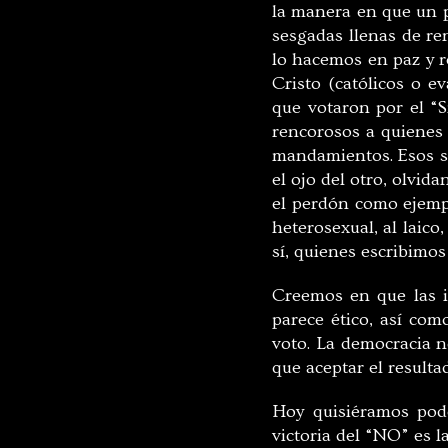
la manera en que un p
sesgadas llenas de re
lo hacemos en paz y re
Cristo (católicos o ev
que votaron por el “
rencorosos a quienes 
mandamientos. Esos su
el ojo del otro, olvid
el perdón como ejempl
heterosexual, al laico,
sí, quienes escribimos
Creemos en que las i
parece ético, así co
voto. La democracia n
que aceptar el result
Hoy quisiéramos pode
victoria del “NO” es l