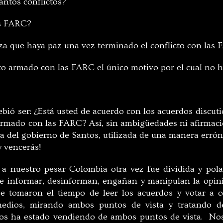
antos conflictos?
as FARC?
za que haya paz una vez terminado el conflicto con las
cto armado con las FARC el único motivo por el cual no
ebió ser: ¿Está usted de acuerdo con los acuerdos discut
 armado con las FARC? Así, sin ambigüedades ni afirmaci
a del gobierno de Santos, utilizada de una manera erróne
y vencerás!
 nuestro pesar Colombia otra vez fue dividida y polar
e informar, desinforman, engañan y manipulan la opin
 tomaron el tiempo de leer los acuerdos y votar a co
medios, mirando ambos puntos de vista y tratando de
nos ha estado vendiendo de ambos puntos de vista. Nos