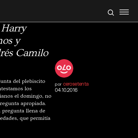
 Harry
os y
rés Camilo
unta del plebiscito
cerosetenta
por
ntestamos los
04.10.2016
ianos el domingo, no
pregunta apropiada.
 pregunta llena de
edades, que permitía