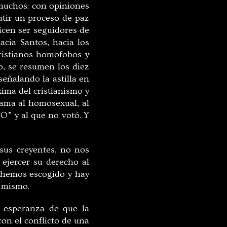
 muchos; con opiniones
utir un proceso de paz
icen ser seguidores de
hacia Santos, hacia los
ristianos homofobos y
o, se resumen los diez
eñalando la astilla en
xima del cristianismo y
 ama al homosexual, al
“NO” y al que no votó. Y
sus creyentes, no nos
ejercer su derecho al
e hemos escogido y hay
l mismo.
a esperanza de que la
on el conflicto de una