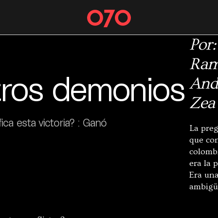
Por:
Ram
tros demonios
And
Zea
ica esta victoria? : Ganó
La preg
que co
colomb
era la 
Era una
ambigü