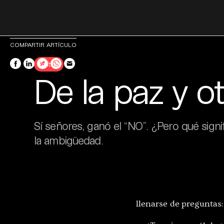
Skip
COMPARTIR ARTÍCULO
to
Política
content
De la paz y o
Sí señores, ganó el “NO”. ¿Pero qué signif
la ambigüedad.
llenarse de preguntas: