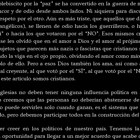
lebiscito por la “paz” se ha convertido en la guerra de
ncor y de odio desde ambos lados. Ni siquiera para disc
speto por el otro. Aún es más triste, que aquellos que d
angélicos), se llenen de odio hacia los guerrilleros, o 
Sí” o hacia los que votaron por el “NO”. Esos mismos c
se les olvidó que en el amor a Dios y el amor al prójim
jetos que parecen más nazis o fascistas que cristianos s
ando la viga en el ojo propio, olvidando el amor como má
o de ello. Pero a esos Dios también los ama, así como
 al creyente, al que votó por el “SÍ”, al que votó por el 
 este artículo somos cristianos.
glesias no deben tener ninguna influencia política en 
mo creemos que las personas no deberían abstenerse de 
o puede servirles solo cuando ganan, es el sistema qu
ado, pero debemos participar todos en la construcción de
r creer en los políticos de nuestro país. Tenemos l
a oportunidad para llegar a un mejor acuerdo que acabe c