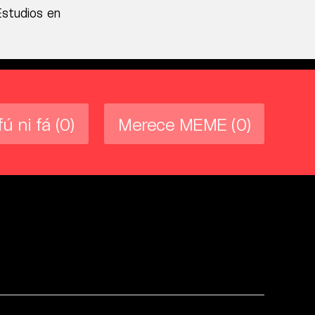
Estudios en
fú ni fá
(0)
Merece MEME
(0)