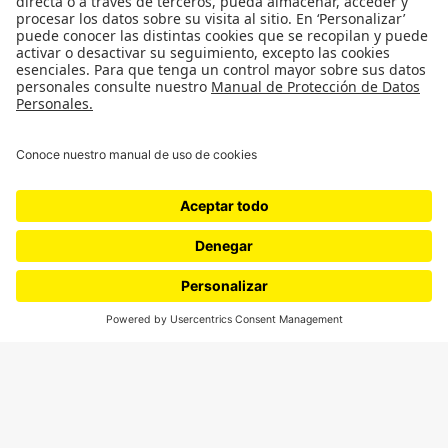
Medio ambiente
Medios y periodismo
Ciudad
Movilización social
¿Quiénes somos?
Podcasts
Ediciones especiales
Proyectos 070
SÍGUENOS