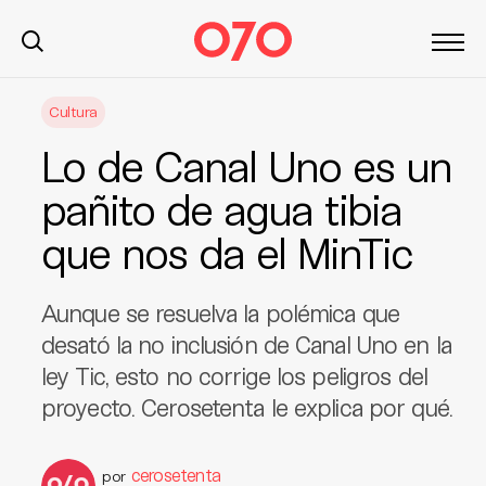
S
Cultura
k
i
Lo de Canal Uno es un
p
t
pañito de agua tibia
o
que nos da el MinTic
c
o
n
Aunque se resuelva la polémica que
t
desató la no inclusión de Canal Uno en la
e
ley Tic, esto no corrige los peligros del
n
t
proyecto. Cerosetenta le explica por qué.
cerosetenta
por