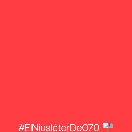
#ElNiusléterDe070