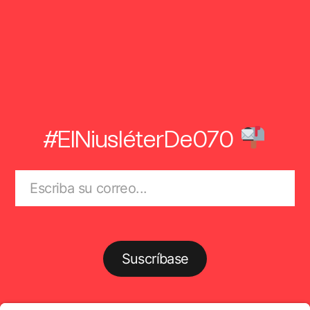
#ElNiusléterDe070
Suscríbase