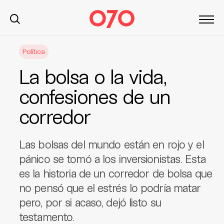
S
Política
k
i
La bolsa o la vida,
p
t
confesiones de un
o
corredor
c
o
n
Las bolsas del mundo están en rojo y el
t
pánico se tomó a los inversionistas. Esta
e
es la historia de un corredor de bolsa que
n
t
no pensó que el estrés lo podría matar
pero, por si acaso, dejó listo su
testamento.