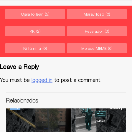
Ojalá lo lean
(5)
Maravilloso
(0)
KK
(2)
Revelador
(0)
Ni fú ni fá
(0)
Merece MEME
(0)
Leave a Reply
You must be
logged in
to post a comment.
Relacionados