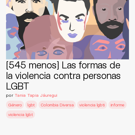
[545 menos] Las formas de
la violencia contra personas
LGBT
por
Tania Tapia Jáuregui
Género
lgbt
Colombia Diversa
violencia lgbti
informe
violencia lgbt